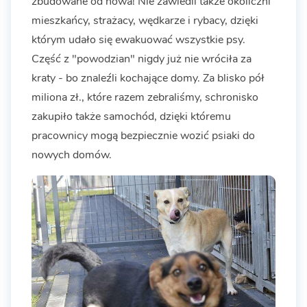
zbudowane od nowa! Nie zawiedli także okoliczni
mieszkańcy, strażacy, wędkarze i rybacy, dzięki
którym udało się ewakuować wszystkie psy.
Część z "powodzian" nigdy już nie wróciła za
kraty - bo znaleźli kochające domy. Za blisko pół
miliona zł., które razem zebraliśmy, schronisko
zakupiło także samochód, dzięki któremu
pracownicy mogą bezpiecznie wozić psiaki do
nowych domów.