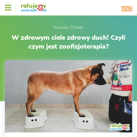
Nowości, Porady
W zdrowym ciele zdrowy duch! Czyli
czym jest zoofizjoterapia?