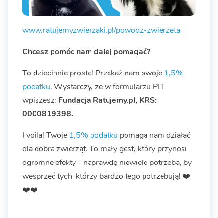
www.ratujemyzwierzaki.pl/powodz-zwierzeta
Chcesz pomóc nam dalej pomagać?
To dziecinnie proste! Przekaż nam swoje
1,5%
podatku
. Wystarczy, że w formularzu PIT
wpiszesz:
Fundacja Ratujemy.pl, KRS:
0000819398.
I voila! Twoje
1,5% podatku
pomaga nam działać
dla dobra zwierząt. To mały gest, który przynosi
ogromne efekty - naprawdę niewiele potrzeba, by
wesprzeć tych, którzy bardzo tego potrzebują! ❤️
❤️❤️