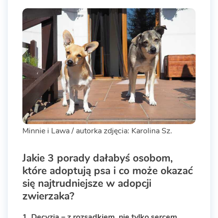
Minnie i Lawa / autorka zdjęcia: Karolina Sz.
Jakie 3 porady dałabyś osobom,
które adoptują psa i co może okazać
się najtrudniejsze w adopcji
zwierzaka?
1.
Decyzja – z rozsądkiem, nie tylko sercem.