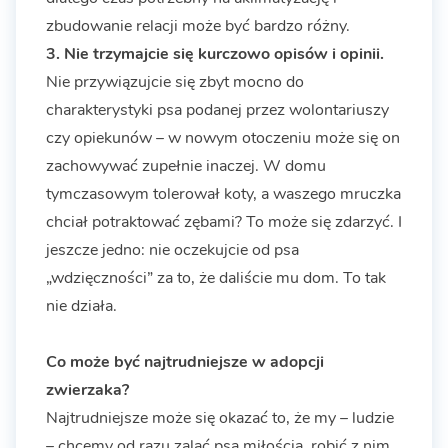
zbudowanie relacji może być bardzo różny.
3. Nie trzymajcie się kurczowo opisów i opinii.
Nie przywiązujcie się zbyt mocno do
charakterystyki psa podanej przez wolontariuszy
czy opiekunów – w nowym otoczeniu może się on
zachowywać zupełnie inaczej. W domu
tymczasowym tolerował koty, a waszego mruczka
chciał potraktować zębami? To może się zdarzyć. I
jeszcze jedno: nie oczekujcie od psa
„wdzięczności” za to, że daliście mu dom. To tak
nie działa.
Co może być najtrudniejsze w adopcji
zwierzaka?
Najtrudniejsze może się okazać to, że my – ludzie
– chcemy od razu zalać psa miłością, robić z nim