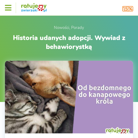
Nowości, Porady
Historia udanych adopcji. Wywiad z
behawiorystką