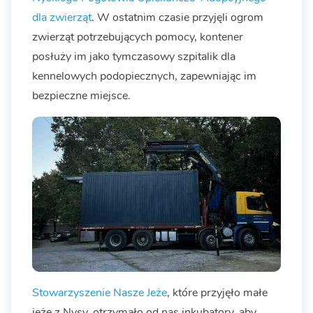
dla zwierząt
. W ostatnim czasie przyjęli ogrom
zwierząt potrzebujących pomocy, kontener
posłuży im jako tymczasowy szpitalik dla
kennelowych podopiecznych, zapewniając im
bezpieczne miejsce.
Stowarzyszenie Nasze Jeże
, które przyjęło małe
jeże z Nysy, otrzymało od nas inkubatory, aby