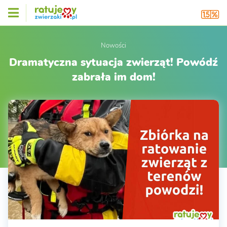
Nowości
Dramatyczna sytuacja zwierząt! Powódź
zabrała im dom!