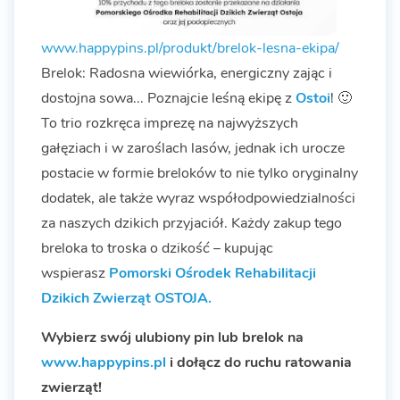
www.happypins.pl/produkt/brelok-lesna-ekipa/
Brelok: Radosna wiewiórka, energiczny zając i
dostojna sowa... Poznajcie leśną ekipę z
Ostoi
! 🙂
To trio rozkręca imprezę na najwyższych
gałęziach i w zaroślach lasów, jednak ich urocze
postacie w formie breloków to nie tylko oryginalny
dodatek, ale także wyraz współodpowiedzialności
za naszych dzikich przyjaciół. Każdy zakup tego
breloka to troska o dzikość – kupując
wspierasz
Pomorski Ośrodek Rehabilitacji
Dzikich Zwierząt OSTOJA.
Wybierz swój ulubiony pin lub brelok na
www.happypins.pl
i dołącz do ruchu ratowania
zwierząt!