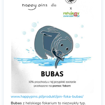
www.happypins.pl/produkt/pin-foka-bubas/
Bubas
z helskiego fokarium to niezwykły typ.