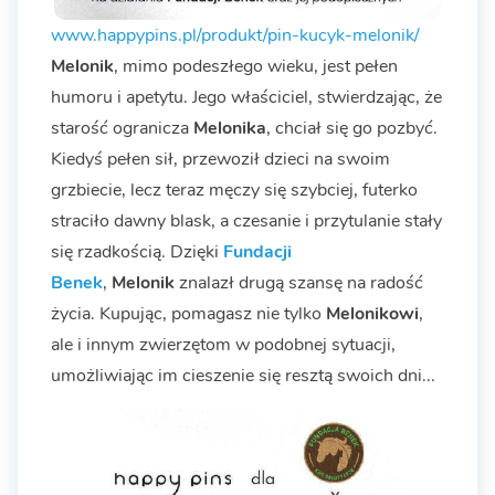
www.happypins.pl/produkt/pin-kucyk-melonik/
Melonik
, mimo podeszłego wieku, jest pełen
humoru i apetytu. Jego właściciel, stwierdzając, że
starość ogranicza
Melonika
, chciał się go pozbyć.
Kiedyś pełen sił, przewoził dzieci na swoim
grzbiecie, lecz teraz męczy się szybciej, futerko
straciło dawny blask, a czesanie i przytulanie stały
się rzadkością. Dzięki
Fundacji
Benek
,
Melonik
znalazł drugą szansę na radość
życia. Kupując, pomagasz nie tylko
Melonikowi
,
ale i innym zwierzętom w podobnej sytuacji,
umożliwiając im cieszenie się resztą swoich dni...