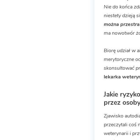
Nie do końca zd
niestety dzieją 
można przestra
ma nowotwór żo
Biorę udział w a
merytoryczne od
skonsultować pr
lekarka wetery
Jakie ryzyk
przez osoby
Zjawisko autodia
przeczytali coś
weterynarii i p