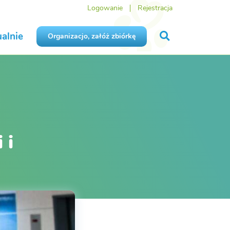
Logowanie
Rejestracja
alnie
Organizacjo, załóż zbiórkę
 i