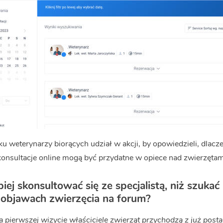
ku weterynarzy biorących udział w akcji, by opowiedzieli, dlacz
onsultacje online mogą być przydatne w opiece nad zwierzętam
iej skonsultować się ze specjalistą, niż szukać 
 objawach zwierzęcia na forum?
a pierwszej wizycie właściciele zwierząt przychodzą z już post