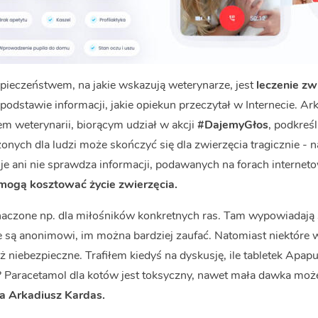
pieczeństwem, na jakie wskazują weterynarze, jest
leczenie zw
 podstawie informacji, jakie opiekun przeczytał w Internecie. Ar
zem weterynarii, biorącym udział w akcji
#DajemyGłos
, podkreś
nych dla ludzi może skończyć się dla zwierzęcia tragicznie - n
uje ani nie sprawdza informacji, podawanych na forach interne
mogą kosztować życie zwierzęcia.
naczone np. dla miłośników konkretnych ras. Tam wypowiadają
e są anonimowi, im można bardziej zaufać. Natomiast niektóre wą
eż niebezpieczne. Trafiłem kiedyś na dyskusję, ile tabletek Apap
? Paracetamol dla kotów jest toksyczny, nawet mała dawka m
 Arkadiusz Kardas.