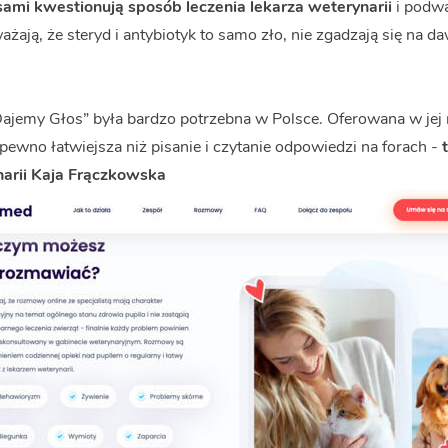
sami kwestionują sposób leczenia lekarza weterynarii
i podwa
ważają, że steryd i antybiotyk to samo zło, nie zgadzają się na d
“Dajemy Głos” była bardzo potrzebna w Polsce. Oferowana w je
 pewno łatwiejsza niż pisanie i czytanie odpowiedzi na forach -
narii Kaja Frączkowska