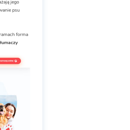
żają jego
awanie psu
j ramach forma
tłumaczy