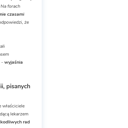
 Na forach
nie czasami
 odpowiedzi, że
ali
zasem
 -
wyjaśnia
i, pisanych
e właściciele
ędącą lekarzem
kodliwych rad