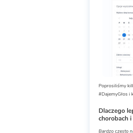
Poprosiliśmy kil
#DajemyGłos i k
Dlaczego lep
chorobach i
Bardzo często n