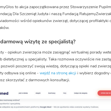
myGłos to akcja zapoczątkowana przez Stowarzyszenie Pupil
dacją Dla Szczeniąt Judyta i naszą Fundacją RatujemyZwierzaki.
wiadomości wśród opiekunów zwierząt, dotyczącej profilaktyki 
aków.
darmową wizytę ze specjalistą?
sty - opiekun zwierzęcia może zasięgnąć wirtualnej porady wete
b dietetycznej u specjalisty. Taka rozmowa oczywiście nie zastą
e pozwoli poszerzyć swoją wiedzę, dotyczącą opieki nad zwierz
y odbywa się online -
wejdź na stronę akcji
i wybierz dogodny 
cesz skorzystać z darmowych konsultacji.