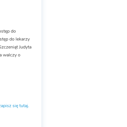
dostęp do
stęp do lekarzy
Szczeniąt Judyta
ra walczy o
zapisz się tutaj.