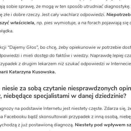
ają sobie sprawę, że mogą w ten sposób utrudniać diagnostykę.
się złe i dobre rzeczy. Jest cały wachlarz odpowiedzi.
Niepotrzeb
szyć właściciela,
np. pies wymiotuje, a na forach pojawiają się
łądka.
kcji “Dajemy Głos”, bo chcę, żeby opiekunowie w potrzebie dost
powiedzi i mieli dostęp do faktów i wiedzy. Naprawdę lepiej c
zypadek z drugim lekarzem niż szukać odpowiedzi w Internecie
narii Katarzyna Kusowska.
o niesie za sobą czytanie niesprawdzonych opini
, niebędące specjalistami w danej dziedzinie?
gnozy na podstawie Internetu jest niestety częste. Zdarza się, ż
 na Facebooku bądź skonsultowali przypadek z inną osobą, nieb
rzychodzą z już postawioną diagnozą.
Niestety pod wpływem sz