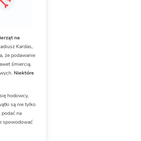
ierząt na
kadiusz Kardas,
la, że podawanie
awet śmiercią.
towych.
Niektóre
 się hodowcy,
tki są nie tylko
u podać na
oże spowodować