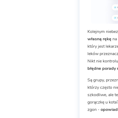
Kolejnym niebez
własną rękę
na
który jest lekar
leków przeznaczo
Nikt nie kontrol
błędne porady 
Są grupy, przez
którzy często ni
szkodliwe, ale t
gorączkę u kota
zgon -
opowiada