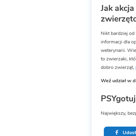
Jak akc
zwierzęt
Nikt bardziej od
informacji dla o
weterynarii. Wie
to zwierzaki, kt
dobro zwierząt,
Weź udział w da
PSYgotuj 
Największy, bez
Udost