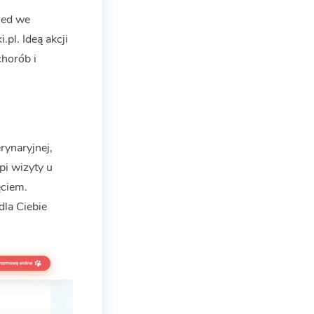
med we
pl. Ideą akcji
chorób i
rynaryjnej,
pi wizyty u
ęciem.
dla Ciebie