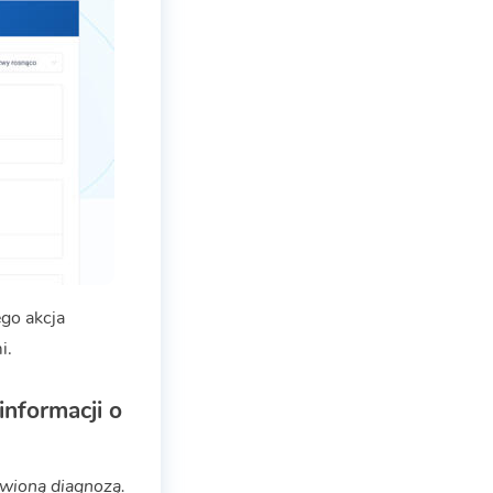
ego akcja
i.
informacji o
awioną diagnozą.