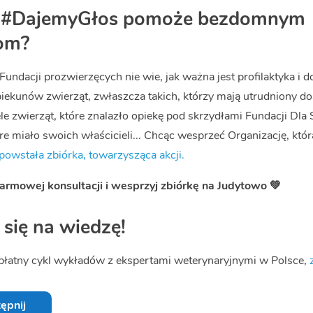
ja #DajemyGłos pomoże bezdomnym
om?
 Fundacji prozwierzęcych nie wie, jak ważna jest profilaktyka i 
piekunów zwierząt, zwłaszcza takich, którzy mają utrudniony do
le zwierząt, które znalazło opiekę pod skrzydłami Fundacji Dla 
óre miało swoich właścicieli... Chcąc wesprzeć Organizację, któ
powstała zbiórka, towarzysząca akcji.
rmowej konsultacji i wesprzyj zbiórkę na Judytowo 💚
się na wiedzę!
płatny cykl wykładów z ekspertami weterynaryjnymi w Polsce,
ępnij