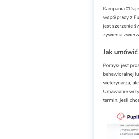
Kampania #Daje
współpracy z Fun
jest szerzenie ś
żywienia zwierz
Jak umówić 
Pomysł jest pro
behawioralnej lu
weterynarza, al
Umawianie wizyt
termin, jeśli ch