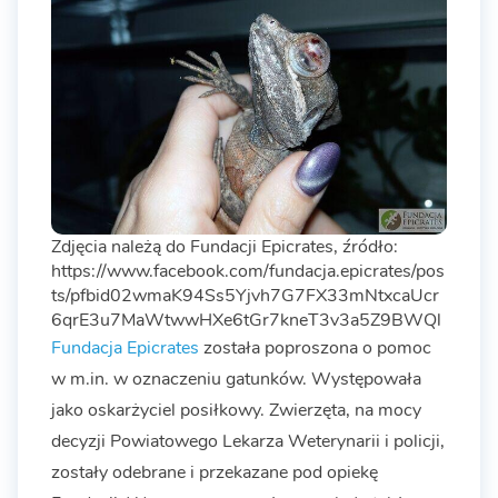
Zdjęcia należą do Fundacji Epicrates, źródło:
https://www.facebook.com/fundacja.epicrates/pos
ts/pfbid02wmaK94Ss5Yjvh7G7FX33mNtxcaUcr
6qrE3u7MaWtwwHXe6tGr7kneT3v3a5Z9BWQl
Fundacja Epicrates
została poproszona o pomoc
w m.in. w oznaczeniu gatunków. Występowała
jako oskarżyciel posiłkowy. Zwierzęta, na mocy
decyzji Powiatowego Lekarza Weterynarii i policji,
zostały odebrane i przekazane pod opiekę