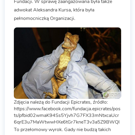
Fundacji. W sprawę zaangażowana była także
adwokat Aleksandra Kursa, która była
pełnomocniczką Organizacji.
Zdjęcia należą do Fundacji Epicrates, źródło:
https://www.facebook.com/fundacja.epicrates/pos
ts/pfbid02wmaK94Ss5Yjvh7G7FX33mNtxcaUcr
6qrE3u7MaWtwwHXe6tGr7kneT3v3a5Z9BWQl
To przełomowy wyrok. Gady nie budzą takich